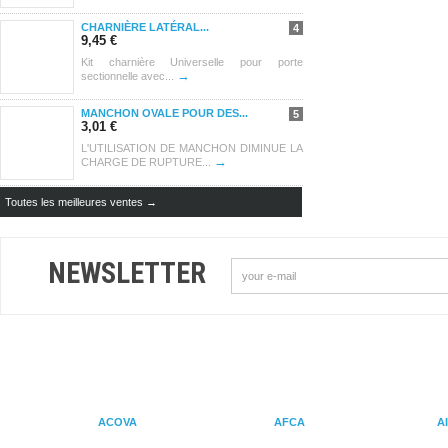
CHARNIÈRE LATÉRAL...
4
9,45 €
Kit charnière Universelle pour porte
→
sectionnelle avec...
MANCHON OVALE POUR DES...
5
3,01 €
L'UTILISATION DE MANCHON DIMINUE LA
→
CHARGE DE RUPTURE...
Toutes les meilleures ventes →
NEWSLETTER
ACOVA
AFCA
A