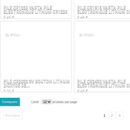
PILE CR1220 VARTA PILE
PILE CR1616 VARTA PILE
ELECTRONIQUE LITHIUM CR1220
ELECTRONIQUE LITHIUM C
6,49 €
6,49 €
EN STOCK
EN STOCK
PILE CR2032 3V BOUTON LITHIUM
PILE CR2430 VARTA PILE
DIOXYDE DE...
ELECTRONIQUE LITHIUM C
5,00 €
6,49 €
Lister :
produits par page
« Précédent
1
2
3