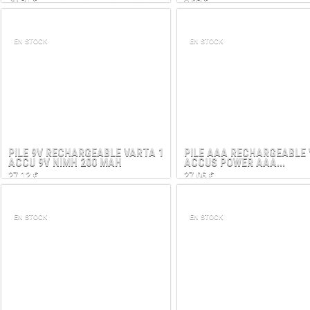
EN STOCK
EN STOCK
PILE 9V RECHARGEABLE VARTA 1
PILE AAA RECHARGEABLE 
ACCU 9V NIMH 200 MAH
ACCUS POWER AAA...
27,12 €
27,06 €
EN STOCK
EN STOCK