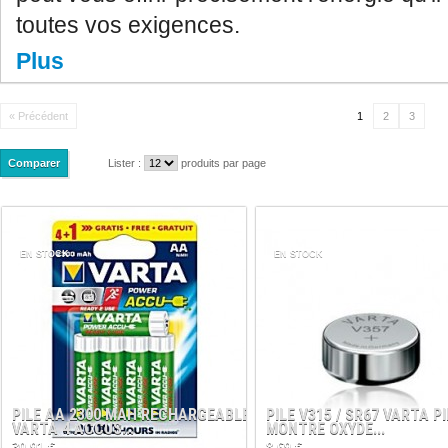
toutes vos exigences.
Plus
« Précédent
1
2
3
Lister :
produits par page
EN STOCK
EN STOCK
PILE AA 2300 MAH RECHARGEABLE
PILE V315 / SR67 VARTA PI
VARTA 4 ACCUS...
MONTRE OXYDE...
30,91 €
8,69 €