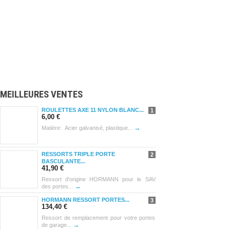
MEILLEURES VENTES
ROULETTES AXE 11 NYLON BLANC...
1
6,00 €
→
Matière: Acier galvanisé, plastique...
RESSORTS TRIPLE PORTE
2
BASCULANTE...
41,90 €
Ressort d'origine HORMANN pour le SAV
→
des portes...
HORMANN RESSORT PORTES...
3
134,40 €
Ressort de remplacement pour votre portes
→
de garage...