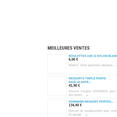
MEILLEURES VENTES
ROULETTES AXE 11 NYLON BLANC
6,00 €
Matière: Acier galvanisé, plastique...
RESSORTS TRIPLE PORTE
BASCULANTE...
41,90 €
Ressort d'origine HORMANN pour
→
des portes...
HORMANN RESSORT PORTES...
134,40 €
Ressort de remplacement pour votre
→
de garage...