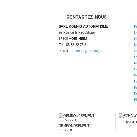
CONTACTEZ-NOUS
SARL KOENIG AUTOMATISME
P
99 Rue de la République

N
67800 HOENHEIM
Me
Tél : 03 88 22 76 81
N
e-Mail :
contact@ekoenig.fr
C
Li
Me
Co
P
In
Pa
Fo
Pl
ÉCHANGE 
REMBOURSEMENT
POSSIBLE