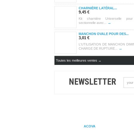
CHARNIÈRE LATÉRAL...
9,45 €
Kit charnière Universelle pour
→
sectionnelle avec...
MANCHON OVALE POUR DES...
3,01 €
L'UTILISATION DE MANCHON DIMI
→
CHARGE DE RUPTURE...
Toutes les meilleures ventes →
NEWSLETTER
ACOVA