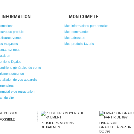
INFORMATION
MON COMPTE
romotions
Mes informations personnelles
ouveaux produits
Mes commandes
illeures ventes
Mes adresses
os magasins
Mes produits favoris
ontactez-nous
vraison
ntions légales
nditions générales de vente
aiement sécurisé
stallation de vos appareils
rtenaires
rmulaire de rétractation
an du site
POSSIBLE
PLUSIEURS MOYENS
LIVRAISON
DE PAIEMENT
GRATUITE À PARTIR
DE 89€