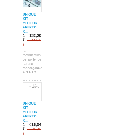
UNIQUE
KIT
MOTEUR
APERTO
X...
1 132,20
€
1 332,00
€
La
motorisation
de porte de
garage
rechargeable
APERTO...
→
- 15
%
UNIQUE
KIT
MOTEUR
APERTO
X...
1 016,94
€
1 196,40
€