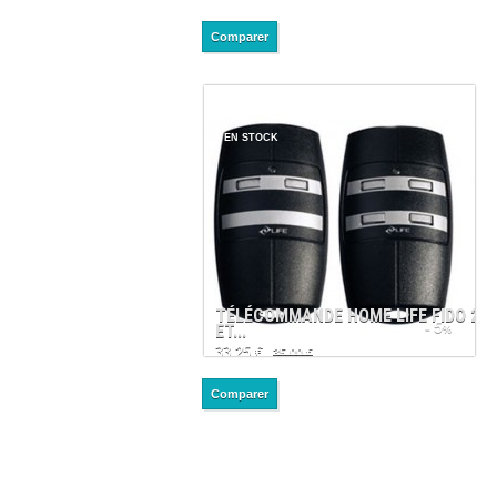
EN STOCK
TÉLÉCOMMANDE HOME LIFE FIDO 2
- 5
ET...
%
33,25 €
35,00 €