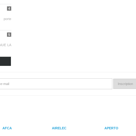
4
 porte
5
NUE LA
AFCA
AIRELEC
APERTO