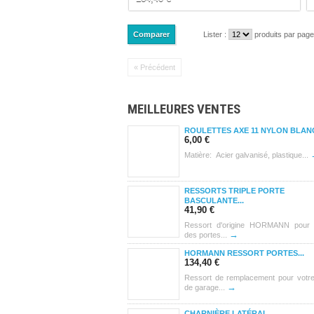
Lister :
produits par page
« Précédent
MEILLEURES VENTES
ROULETTES AXE 11 NYLON BLANC
6,00 €
Matière: Acier galvanisé, plastique...
RESSORTS TRIPLE PORTE
BASCULANTE...
41,90 €
Ressort d'origine HORMANN pour
→
des portes...
HORMANN RESSORT PORTES...
134,40 €
Ressort de remplacement pour votre
→
de garage...
CHARNIÈRE LATÉRAL...