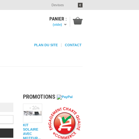
Devises
€
PANIER :
(vide)
PLAN DU SITE
CONTACT
PROMOTIONS
- 20
%
KIT
SOLAIRE
AVEC
MOTEUR...