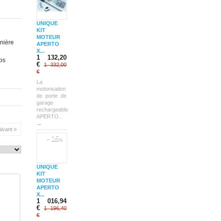
UNIQUE
KIT
MOTEUR
nière
APERTO
X...
1 132,20
nos
€
1 332,00
€
La
motorisation
de porte de
garage
rechargeable
APERTO...
→
ivant »
- 15
%
UNIQUE
KIT
MOTEUR
APERTO
X...
1 016,94
€
1 196,40
€