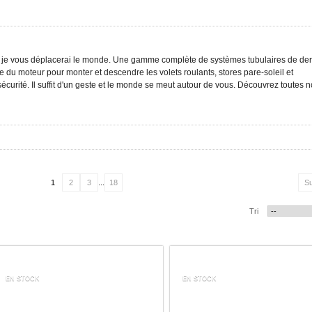
 je vous déplacerai le monde. Une gamme complète de systèmes tubulaires de der
u moteur pour monter et descendre les volets roulants, stores pare-soleil et
écurité. Il suffit d'un geste et le monde se meut autour de vous. Découvrez toutes 
1
2
3
...
18
Su
Tri
EN STOCK
EN STOCK