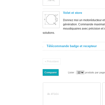
Volet et store
Donnez moi un motoréducteur et
génération. Commande maximale d
moustiquaires avec précision et s
solutions.
Télécommande badge et recepteur
« Précédent
Lister :
produits par page
EN STOCK