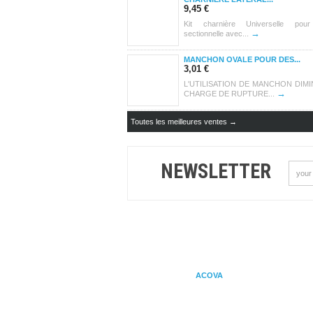
9,45 €
Kit charnière Universelle pour
→
sectionnelle avec...
MANCHON OVALE POUR DES...
3,01 €
L'UTILISATION DE MANCHON DIMI
→
CHARGE DE RUPTURE...
Toutes les meilleures ventes →
NEWSLETTER
ACOVA