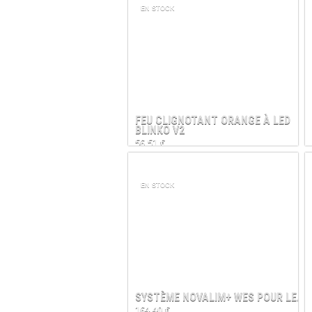
EN STOCK
FEU CLIGNOTANT ORANGE À LED
BLINKO V2
56,51 €
EN STOCK
SYSTÈME NOVALIM+ WES POUR LE...
164,40 €