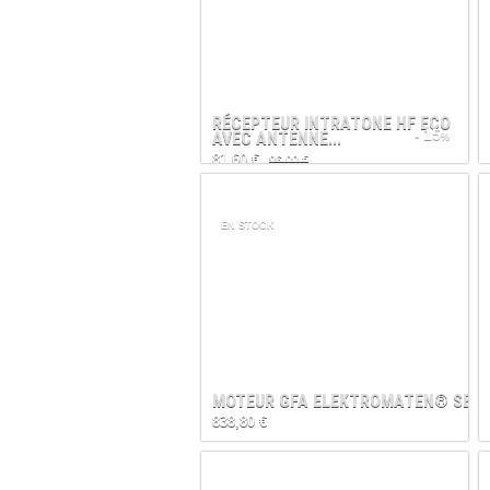
RÉCEPTEUR INTRATONE HF ECO
- 15
AVEC ANTENNE...
%
81,60 €
96,00 €
EN STOCK
MOTEUR GFA ELEKTROMATEN® SE
838,80 €