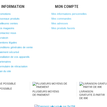
INFORMATION
MON COMPTE
romotions
Mes informations personnelles
ouveaux produits
Mes commandes
illeures ventes
Mes adresses
os magasins
Mes produits favoris
ontactez-nous
vraison
ntions légales
nditions générales de vente
aiement sécurisé
stallation de vos appareils
rtenaires
rmulaire de rétractation
an du site
POSSIBLE
PLUSIEURS MOYENS
LIVRAISON
DE PAIEMENT
GRATUITE À PARTIR
DE 89€