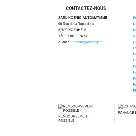
CONTACTEZ-NOUS
SARL KOENIG AUTOMATISME
P
99 Rue de la République

N
67800 HOENHEIM
Me
Tél : 03 88 22 76 81
N
e-Mail :
contact@ekoenig.fr
C
Li
Me
Co
P
In
Pa
Fo
Pl
ÉCHANGE 
REMBOURSEMENT
POSSIBLE