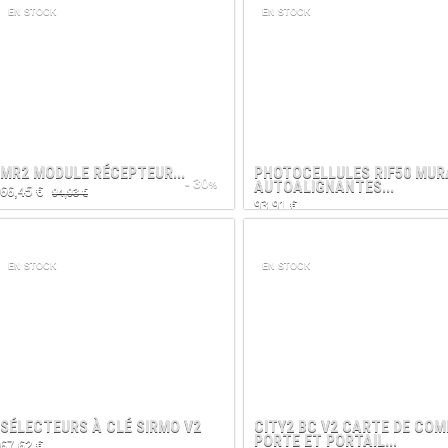
EN STOCK
EN STOCK
MR2 MODULE RÉCEPTEUR...
PHOTOCELLULES RIF50 MUR
- 30
AUTOALIGNANTES...
%
66,45 €
94,93 €
93,91 €
EN STOCK
EN STOCK
SÉLECTEURS À CLÉ SIRMO V2
CITY2 BC V2 CARTE DE CO
PORTE ET PORTAIL...
67,62 €