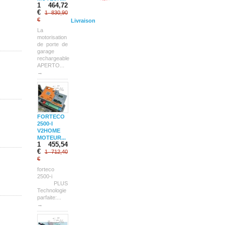
1 464,72
€
1 830,90
€
Livraison
La
motorisation
de porte de
garage
rechargeable
APERTO...
→
- 15
%
FORTECO
2500-I
V2HOME
MOTEUR...
1 455,54
€
1 712,40
€
forteco
2500-i
PLUS
Technologie
parfaite:...
→
- 15
%