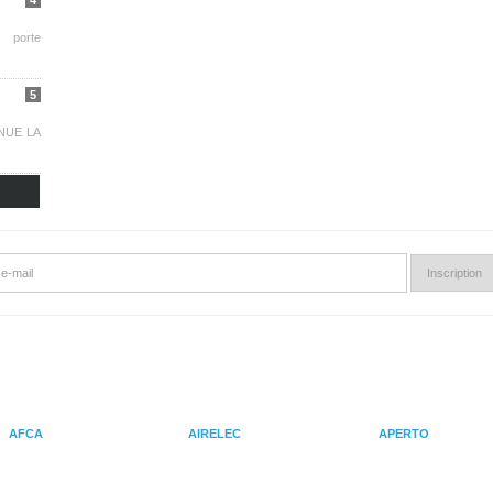
4
 porte
5
NUE LA
AFCA
AIRELEC
APERTO