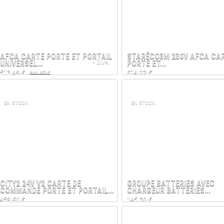
AFCA CARTE PORTE ET PORTAIL
STARÉCO3M 230V AFCA CA
- 20
UNIVERSEL...
PORTE ET...
%
513,49 €
614,02 €
641,87 €
EN STOCK
EN STOCK
CITY2 24V V2 CARTE DE
GROUPE BATTERIES AVEC
COMMANDE PORTE ET PORTAIL...
CHARGEUR BATTERIES...
459,60 €
145,30 €