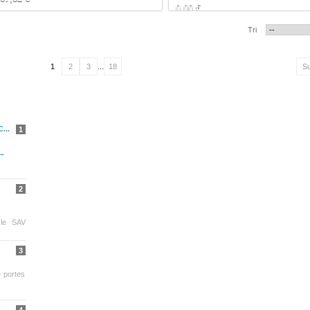
0,00 €
Tri
1
2
3
...
18
Su
...
1
→
2
 le SAV
3
 portes