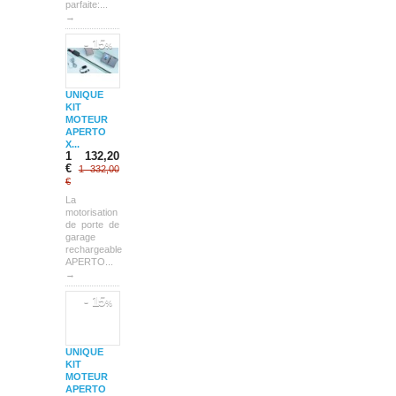
parfaite:...
→
- 15
%
UNIQUE
KIT
MOTEUR
APERTO
X...
1 132,20
€
1 332,00
€
La
motorisation
de porte de
garage
rechargeable
APERTO...
→
- 15
%
UNIQUE
KIT
MOTEUR
APERTO