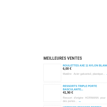
MEILLEURES VENTES
ROULETTES AXE 11 NYLON BLANC
6,00 €
Matière: Acier galvanisé, plastique...
RESSORTS TRIPLE PORTE
BASCULANTE...
41,90 €
Ressort d'origine HORMANN pour
→
des portes...