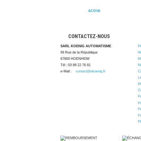
ACOVA
CONTACTEZ-NOUS
SARL KOENIG AUTOMATISME
P
99 Rue de la République

N
67800 HOENHEIM
Me
Tél : 03 88 22 76 81
N
e-Mail :
contact@ekoenig.fr
C
Li
Me
Co
P
In
Pa
Fo
Pl