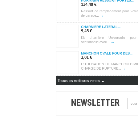
HORMANN RESSORT PORTES...
134,40 €
Ressort de remplacement pour votre
→
de garage...
CHARNIÈRE LATÉRAL...
9,45 €
Kit charnière Universelle pour
→
sectionnelle avec...
MANCHON OVALE POUR DES...
3,01 €
L'UTILISATION DE MANCHON DIMI
→
CHARGE DE RUPTURE...
Toutes les meilleures ventes →
NEWSLETTER