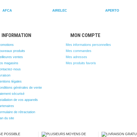
AFCA
AIRELEC
APERTO
INFORMATION
MON COMPTE
romotions
Mes informations personnelles
ouveaux produits
Mes commandes
illeures ventes
Mes adresses
os magasins
Mes produits favoris
ontactez-nous
vraison
ntions légales
nditions générales de vente
aiement sécurisé
stallation de vos appareils
rtenaires
rmulaire de rétractation
an du site