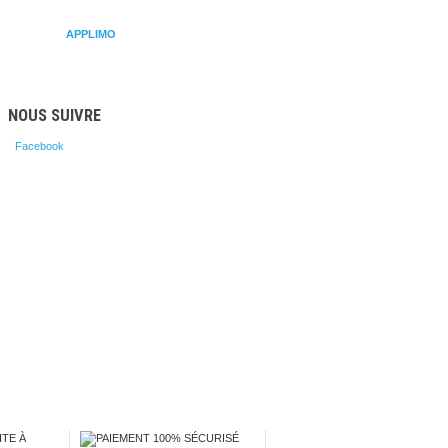
APPLIMO
ASSA ABLOY Crawford
ATLAN
NOUS SUIVRE
Facebook