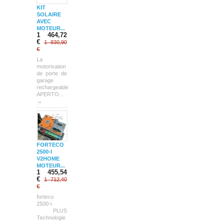
KIT
SOLAIRE
AVEC
MOTEUR...
1 464,72
€
1 830,90
€
La
motorisation
de porte de
garage
rechargeable
APERTO...
→
- 15
%
FORTECO
2500-I
V2HOME
MOTEUR...
1 455,54
€
1 712,40
€
forteco
2500-i
PLUS
Technologie